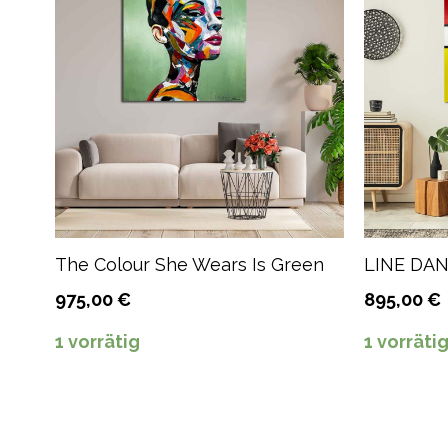
The Colour She Wears Is Green
LINE DA
975,00
€
895,00
€
1 vorrätig
1 vorräti