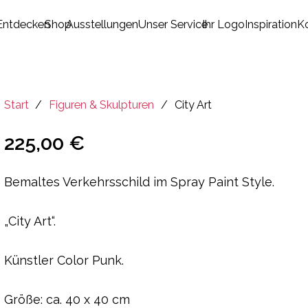
Entdecken
Shop
Ausstellungen
Unser Service
Ihr Logo
Inspiration
K
Es befinden sich keine Produkte im Warenkorb.
Start
/
Figuren & Skulpturen
/
City Art
225,00
€
Bemaltes Verkehrsschild im
Spray Paint Style.
„City Art“.
Künstler Color Punk.
Größe: ca. 40 x 40 cm