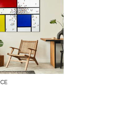
NCE
g