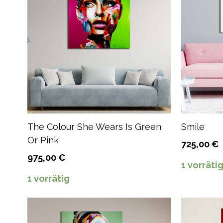
The Colour She Wears Is Green
Smile
Or Pink
725,00
€
975,00
€
1 vorräti
1 vorrätig