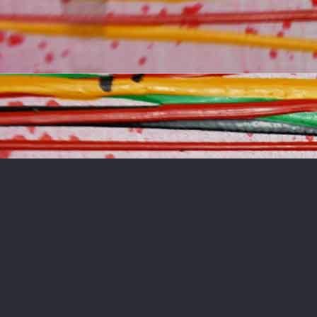
Wo Kreativität auf
Leinwand lebendig wird
Bei uns entdecken Sie eine breite Palette handgemalter
Kunstwerke, die von modernen bis hin zu abstrakten Stilen
reicht. Seit 1972 hat sich das Haus der Bilder dem Ziel
verschrieben, Kunst zugänglich zu machen, die berührt und
inspiriert. Auf dieser Seite laden wir Sie ein, in die Vielfalt