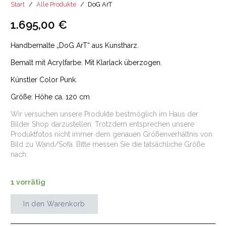
Start
/
Alle Produkte
/
DoG ArT
1.695,00
€
Handbemalte „DoG ArT“ aus Kunstharz.
Bemalt mit Acrylfarbe. Mit Klarlack überzogen.
Künstler Color Punk.
Größe: Höhe ca. 120 cm
Wir versuchen unsere Produkte bestmöglich im Haus der
Bilder Shop darzustellen. Trotzdem entsprechen unsere
Produktfotos nicht immer dem genauen Größenverhältnis von
Bild zu Wand/Sofa. Bitte messen Sie die tatsächliche Größe
nach.
1 vorrätig
In den Warenkorb
DoG
ArT