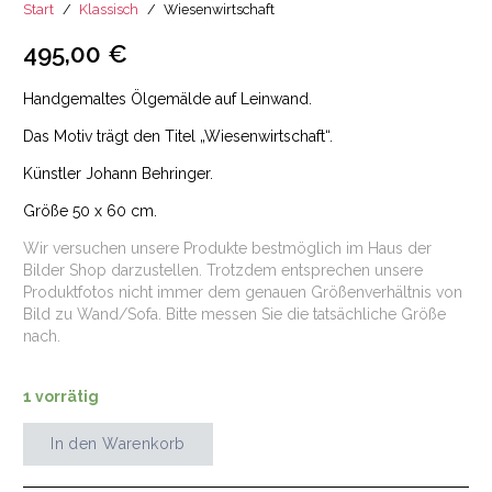
Start
/
Klassisch
/
Wiesenwirtschaft
495,00
€
Handgemaltes Ölgemälde auf Leinwand.
Das Motiv trägt den Titel „Wiesenwirtschaft“.
Künstler Johann Behringer.
Größe 50 x 60 cm.
Wir versuchen unsere Produkte bestmöglich im Haus der
Bilder Shop darzustellen. Trotzdem entsprechen unsere
Produktfotos nicht immer dem genauen Größenverhältnis von
Bild zu Wand/Sofa. Bitte messen Sie die tatsächliche Größe
nach.
1 vorrätig
In den Warenkorb
Wiesenwirtschaft
Menge