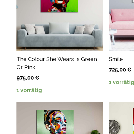
The Colour She Wears Is Green
Smile
Or Pink
725,00
€
975,00
€
1 vorräti
1 vorrätig