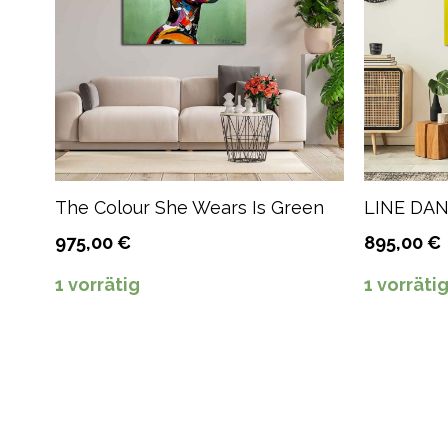
The Colour She Wears Is Green
LINE DA
975,00
€
895,00
€
1 vorrätig
1 vorräti