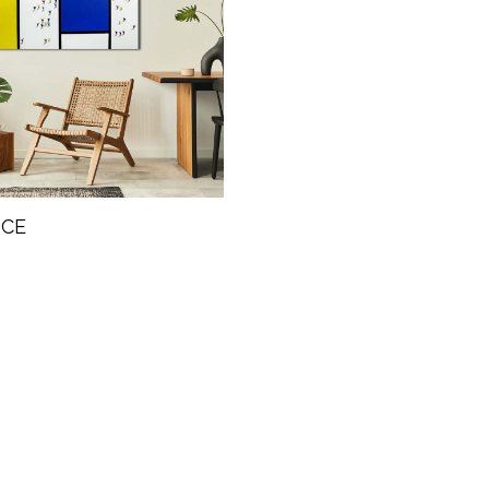
NCE
g