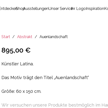
Entdecken
Shop
Ausstellungen
Unser Service
Ihr Logo
Inspiration
K
Es befinden sich keine Produkte im Warenkorb.
Start
/
Abstrakt
/
Auenlandschaft
895,00
€
Künstler Latina.
Das Motiv trägt den Titel „Auenlandschaft“
Größe: 60 x 150 cm.
Wir versuchen unsere Produkte bestmöglich im Ha