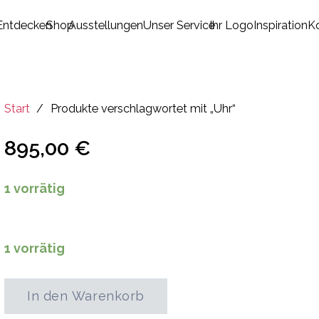
Entdecken
Shop
Ausstellungen
Unser Service
Ihr Logo
Inspiration
K
Es befinden sich keine Produkte im Warenkorb.
Start
/
Produkte verschlagwortet mit „Uhr“
895,00
€
1 vorrätig
1 vorrätig
In den Warenkorb
Viva