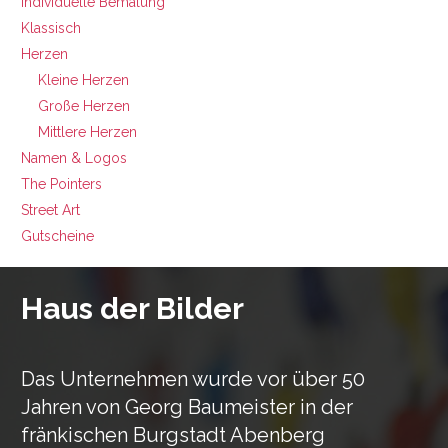
Individuelle Bemalung
Klassisch
Herzen
Kleine Herzen
Große Herzen
Mittlere Herzen
Namen & Logos
The Pointers
Street Art
Gutscheine
Haus der Bilder
Das Unternehmen wurde vor über 50
Jahren von Georg Baumeister in der
fränkischen Burgstadt Abenberg