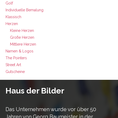
Golf
Individuelle Bemalung
Klassisch
Herzen
Kleine Herzen
Große Herzen
Mittlere Herzen
Namen & Logos
The Pointers
Street Art
Gutscheine
Haus der Bilder
Das Unternehmen wurde vor über 50
Jahren von Georg Baumeister in der