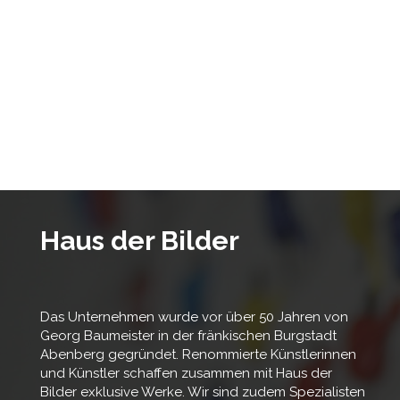
Haus der Bilder
Das Unternehmen wurde vor über 50 Jahren von
Georg Baumeister in der fränkischen Burgstadt
Abenberg gegründet. Renommierte Künstlerinnen
und Künstler schaffen zusammen mit Haus der
Bilder exklusive Werke. Wir sind zudem Spezialisten