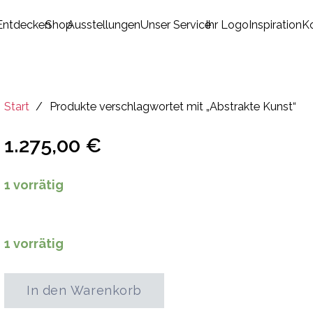
Entdecken
Shop
Ausstellungen
Unser Service
Ihr Logo
Inspiration
K
Es befinden sich keine Produkte im Warenkorb.
Start
/
Produkte verschlagwortet mit „Abstrakte Kunst“
1.275,00
€
1 vorrätig
1 vorrätig
In den Warenkorb
Make