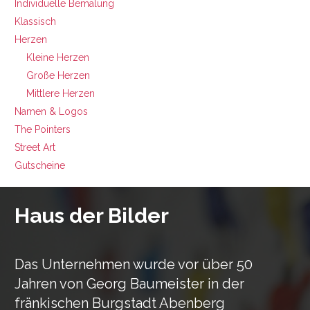
Individuelle Bemalung
Klassisch
Herzen
Kleine Herzen
Große Herzen
Mittlere Herzen
Namen & Logos
The Pointers
Street Art
Gutscheine
Haus der Bilder
Das Unternehmen wurde vor über 50
Jahren von Georg Baumeister in der
fränkischen Burgstadt Abenberg