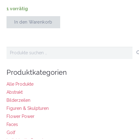
1 vorrätig
In den Warenkorb
The
Colour
She
Wears
Suchen
Is
nach:
Green
Or
Pink
Produktkategorien
Menge
Alle Produkte
Abstrakt
Bilderzeilen
Figuren & Skulpturen
Flower Power
Faces
Golf