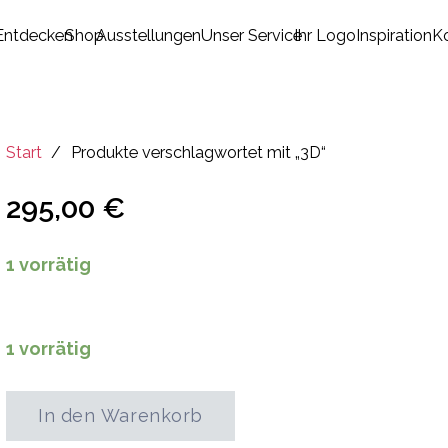
Entdecken
Shop
Ausstellungen
Unser Service
Ihr Logo
Inspiration
K
Es befinden sich keine Produkte im Warenkorb.
Start
/
Produkte verschlagwortet mit „3D“
295,00
€
1 vorrätig
1 vorrätig
In den Warenkorb
Tanz