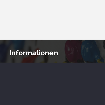
Informationen
> Über uns
> Gutscheine
> Mein Konto
> Impressum
> Datenschutz
> AGB