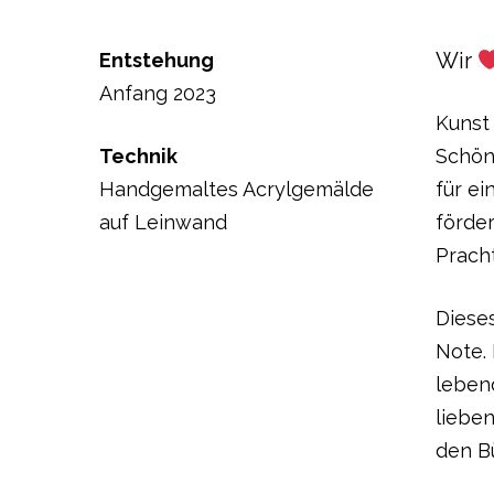
Wir
Entstehung
Anfang 2023
Kunst 
Technik
Schönh
Handgemaltes Acrylgemälde
für e
auf Leinwand
förder
Prach
Diese
Note. 
lebend
liebe
den B