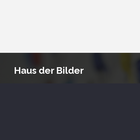
Haus der Bilder
Das Unternehmen wurde vor über 50 Jahren von
Georg Baumeister in der fränkischen Burgstadt
Abenberg gegründet. Renommierte Künstlerinnen
und Künstler schaffen zusammen mit Haus der
Bilder exklusive Werke. Wir sind zudem Spezialisten
im Bereich der individuellen Objekteinrichtung –
Kunst für Büro, Praxis und Hotel.